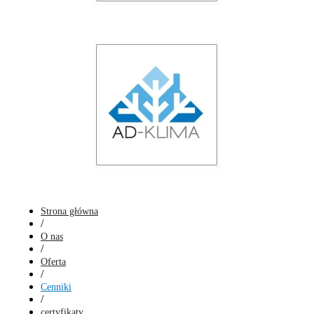
Strona główna
/
O nas
/
Oferta
/
Cenniki
/
certyfikaty